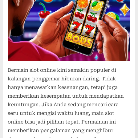
Bermain slot online kini semakin populer di
kalangan penggemar hiburan daring. Tidak
hanya menawarkan kesenangan, tetapi juga
memberikan kesempatan untuk mendapatkan
keuntungan. Jika Anda sedang mencari cara
seru untuk mengisi waktu luang, main slot
online bisa jadi pilihan tepat. Permainan ini
memberikan pengalaman yang menghibur