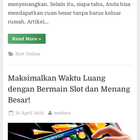
menyenangkan. Selain itu, siapa tahu, Anda bisa
mendapatkan cuan besar tanpa harus keluar
rumah. Artikel…
“Bermain
Read More
»
Slot,
Alternatif
Seru
Slot Online
yang
Bisa
Mengisi
Waktu
Luang
Maksimalkan Waktu Luang
dengan
Cuan!”
dengan Bermain Slot dan Menang
Besar!
Posted
By
25 April 2025
madura
on