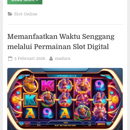
Online
dan
Perannya
Slot Online
dalam
Hiburan
di
Waktu
Luang”
Memanfaatkan Waktu Senggang
melalui Permainan Slot Digital
Posted
By
3 Februari 2026
madura
on