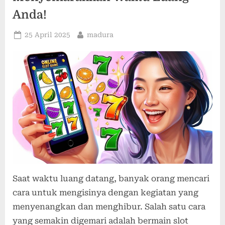
Anda!
Posted
By
25 April 2025
madura
on
Saat waktu luang datang, banyak orang mencari
cara untuk mengisinya dengan kegiatan yang
menyenangkan dan menghibur. Salah satu cara
yang semakin digemari adalah bermain slot