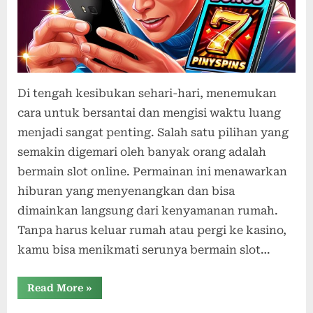
Di tengah kesibukan sehari-hari, menemukan
cara untuk bersantai dan mengisi waktu luang
menjadi sangat penting. Salah satu pilihan yang
semakin digemari oleh banyak orang adalah
bermain slot online. Permainan ini menawarkan
hiburan yang menyenangkan dan bisa
dimainkan langsung dari kenyamanan rumah.
Tanpa harus keluar rumah atau pergi ke kasino,
kamu bisa menikmati serunya bermain slot…
“Slot
Read More
»
Online:
Alternatif