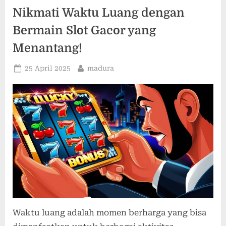
dan
Nikmati Waktu Luang dengan
Keuntungan!”
Bermain Slot Gacor yang
Menantang!
Posted
By
25 April 2025
madura
on
Waktu luang adalah momen berharga yang bisa