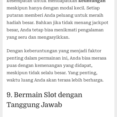
kesempatan untuk mendapatkan
keuntungan
meskipun hanya dengan modal kecil. Setiap
putaran memberi Anda peluang untuk meraih
hadiah besar. Bahkan jika tidak menang jackpot
besar, Anda tetap bisa menikmati pengalaman
yang seru dan mengasyikkan.
Dengan keberuntungan yang menjadi faktor
penting dalam permainan ini, Anda bisa merasa
puas dengan kemenangan yang didapat,
meskipun tidak selalu besar. Yang penting,
waktu luang Anda akan terasa lebih berharga.
9.
Bermain Slot dengan
Tanggung Jawab