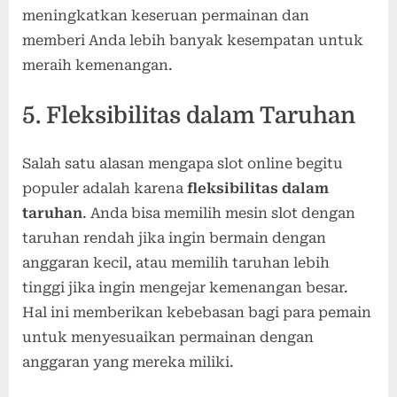
meningkatkan keseruan permainan dan
memberi Anda lebih banyak kesempatan untuk
meraih kemenangan.
5.
Fleksibilitas dalam Taruhan
Salah satu alasan mengapa slot online begitu
populer adalah karena
fleksibilitas dalam
taruhan
. Anda bisa memilih mesin slot dengan
taruhan rendah jika ingin bermain dengan
anggaran kecil, atau memilih taruhan lebih
tinggi jika ingin mengejar kemenangan besar.
Hal ini memberikan kebebasan bagi para pemain
untuk menyesuaikan permainan dengan
anggaran yang mereka miliki.