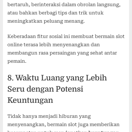
bertaruh, berinteraksi dalam obrolan langsung,
atau bahkan berbagi tips dan trik untuk
meningkatkan peluang menang.
Keberadaan fitur sosial ini membuat bermain slot
online terasa lebih menyenangkan dan
membangun rasa persaingan yang sehat antar
pemain.
8.
Waktu Luang yang Lebih
Seru dengan Potensi
Keuntungan
Tidak hanya menjadi hiburan yang
menyenangkan, bermain slot juga memberikan