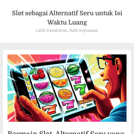
Skip
to
Slot sebagai Alternatif Seru untuk Isi
content
Waktu Luang
Latih Kesabaran, Raih Kepuasan