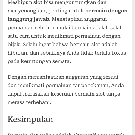
Meskipun slot bisa menguntungkan dan
menyenangkan, penting untuk
bermain dengan
tanggung jawab
. Menetapkan anggaran
permainan sebelum mulai bermain adalah salah
satu cara untuk menikmati permainan dengan
bijak. Selalu ingat bahwa bermain slot adalah
hiburan, dan sebaiknya Anda tidak terlalu fokus
pada keuntungan semata.
Dengan memanfaatkan anggaran yang sesuai
dan menikmati permainan tanpa tekanan, Anda
dapat merasakan keseruan bermain slot tanpa
merasa terbebani.
Kesimpulan