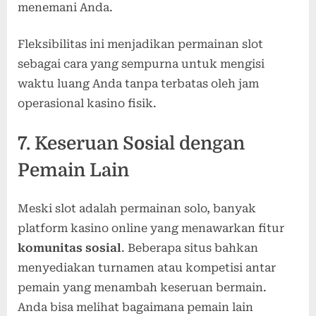
menemani Anda.
Fleksibilitas ini menjadikan permainan slot
sebagai cara yang sempurna untuk mengisi
waktu luang Anda tanpa terbatas oleh jam
operasional kasino fisik.
7.
Keseruan Sosial dengan
Pemain Lain
Meski slot adalah permainan solo, banyak
platform kasino online yang menawarkan fitur
komunitas sosial
. Beberapa situs bahkan
menyediakan turnamen atau kompetisi antar
pemain yang menambah keseruan bermain.
Anda bisa melihat bagaimana pemain lain