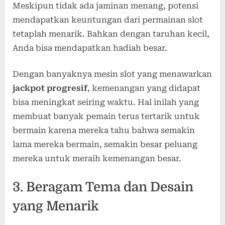
Meskipun tidak ada jaminan menang, potensi
mendapatkan keuntungan dari permainan slot
tetaplah menarik. Bahkan dengan taruhan kecil,
Anda bisa mendapatkan hadiah besar.
Dengan banyaknya mesin slot yang menawarkan
jackpot progresif
, kemenangan yang didapat
bisa meningkat seiring waktu. Hal inilah yang
membuat banyak pemain terus tertarik untuk
bermain karena mereka tahu bahwa semakin
lama mereka bermain, semakin besar peluang
mereka untuk meraih kemenangan besar.
3.
Beragam Tema dan Desain
yang Menarik